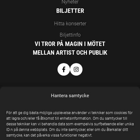
Nyheter
BILJETTER
Hitta konserter
Biljettinfo
VI TROR PÅ MAGIN I MÖTET
MELLAN ARTIST OCH PUBLIK
Hantera samtycke
För att ge dig bästa möjliga upplevelse använder vi tekniker som cookies för
att lagra och/eller få åtkomst till enhetsinformation. Om du samtycker till
EN DEL AV
dessa tekniker kan vi behandla data som exempelvis surfbeteende eller unika
UNITED STAGE
ID:n på denna webbplats. Om du inte samtycker, eller om du återkallar ditt
samtycke, kan det påverka vissa funktioner negativt.
GROUP