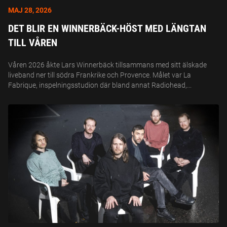
MAJ 28, 2026
DET BLIR EN WINNERBÄCK-HÖST MED LÄNGTAN
TILL VÅREN
Våren 2026 åkte Lars Winnerbäck tillsammans med sitt älskade
liveband ner till södra Frankrike och Provence. Målet var La
Fabrique, inspelningsstudion där bland annat Radiohead,...