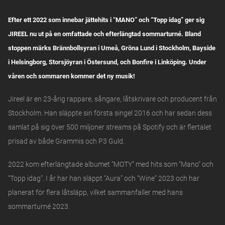
Efter ett 2022 som innebar jättehits i “MANO” och “Topp idag” ger sig
JIREEL nu ut på en omfattade och efterlängtad sommarturné. Bland
stoppen märks Brännbollsyran i Umeå, Gröna Lund i Stockholm, Bayside
i Helsingborg, Storsjöyran i Östersund, och Bonfire i Linköping. Under
våren och sommaren kommer det ny musik!
Jireel är en 23-årig rappare, sångare, låtskrivare och producent från
Stockholm. Han släppte sin första singel 2016 och har sedan dess
samlat på sig över 500 miljoner streams på Spotify och är flertalet
prisad av både Grammis och P3 Guld.
2022 kom efterlängtade albumet “MOTY” med hits som “Mano” och
“Topp idag”. I år har han släppt “Aura” och “Wine” 2023 och har
planerat för flera låtsläpp, vilket sammanfaller med hans
sommarturné 2023.