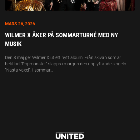
MARS 26, 2026
WILMER X ÅKER PÅ SOMMARTURNÉ MED NY
MUSIK
Den 8 maj ger Wilmer X ut ett nytt album. Från skivan som är
betitlad ”Popmonster” släpps i morgon den upplyftande singeln
”Nästa växel”. I sommar...