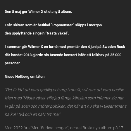
Den 8 maj ger Wilmer X ut ett nytt album.
Från skivan som är betitlad ”Popmonster” släpps i morgon
den
upplyftande singeln ”Nästa växel”.
I sommar gör Wilmer X en turné med premiär den 4 juni på Sweden Rock
där bandet 2018 gjorde sin tusende konsert inför ett folkhav på 35 000
personer.
Nisse Hellberg om låten:
”Det är lätt att vara gnällig och arg i musik, svårare att vara positiv.
Men med ’Nästa växel’ ville jag fånga känslan som infinner sig när
vi går på scen och möter publiken, det här att nu ska vi tillsammans
ha kul i två och en halv timme.”
Med 2022 års ”Mer för dina pengar”, deras första nya album på 17