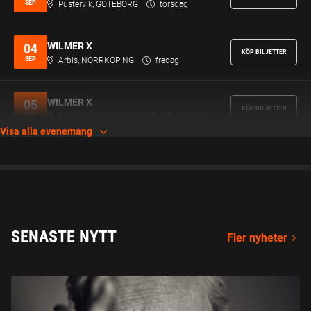
SEP
Pustervik, GÖTEBORG
torsdag
WILMER X
04
KÖP BILJETTER
SEP
Arbis, NORRKÖPING
fredag
WILMER X
05
KÖP BILJETTER
SEP
Birka Gotland, VIKING LINE
lördag
Visa alla evenemang
SENASTE NYTT
Fler nyheter