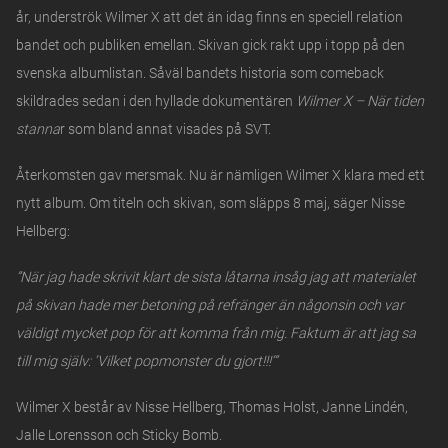
år, underströk Wilmer X att det än idag finns en speciell relation
bandet och publiken emellan. Skivan gick rakt upp i topp på den
svenska albumlistan. Såväl bandets historia som comeback
skildrades sedan i den hyllade dokumentären
Wilmer X – När tiden
stanna
r som bland annat visades på SVT.
Återkomsten gav mersmak. Nu är nämligen Wilmer X klara med ett
nytt album. Om titeln och skivan, som släpps 8 maj, säger Nisse
Hellberg:
”När jag hade skrivit klart de sista låtarna insåg jag att materialet
på skivan hade mer betoning på refränger än någonsin och var
väldigt mycket pop för att komma från mig. Faktum är att jag sa
till mig själv: ’Vilket popmonster du gjort!!!’”
Wilmer X består av Nisse Hellberg, Thomas Holst, Janne Lindén,
Jalle Lorensson och Sticky Bomb.