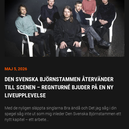
MAJ 5, 2026
DEN SVENSKA BJÖRNSTAMMEN ÅTERVÄNDER
TILL SCENEN – REGNTURNÉ BJUDER PÅ EN NY
LIVEUPPLEVELSE
Med de nyligen släppta singlarna Bra ändå och Det jag såg i din
spegel såg inte ut som mig inleder Den Svenska Björnstammen ett
nytt kapitel – ett arbete...