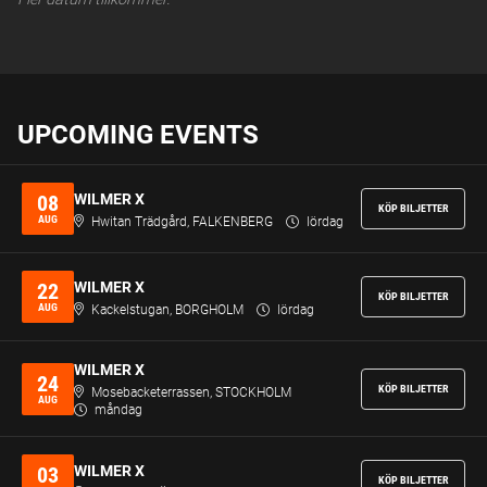
UPCOMING EVENTS
WILMER X
08
KÖP BILJETTER
AUG
Hwitan Trädgård, FALKENBERG
lördag
WILMER X
22
KÖP BILJETTER
AUG
Kackelstugan, BORGHOLM
lördag
WILMER X
24
KÖP BILJETTER
Mosebacketerrassen, STOCKHOLM
AUG
måndag
WILMER X
03
KÖP BILJETTER