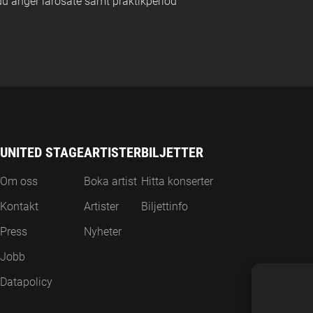
 du anger lärosäte samt praktikperiod
UNITED STAGE
ARTISTER
BILJETTER
Om oss
Boka artist
Hitta konserter
Kontakt
Artister
Biljettinfo
Press
Nyheter
Jobb
Datapolicy