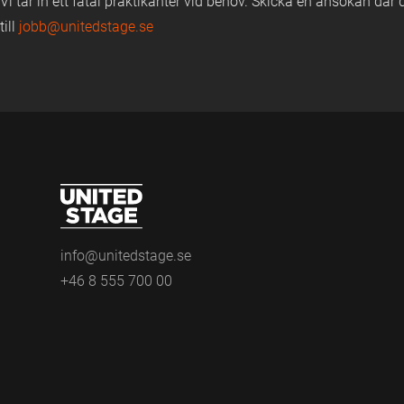
Vi tar in ett fåtal praktikanter vid behov. Skicka en ansökan där
till
jobb@unitedstage.se
info@unitedstage.se
+46 8 555 700 00