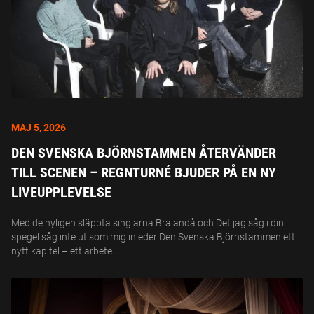
MAJ 5, 2026
DEN SVENSKA BJÖRNSTAMMEN ÅTERVÄNDER
TILL SCENEN – REGNTURNÉ BJUDER PÅ EN NY
LIVEUPPLEVELSE
Med de nyligen släppta singlarna Bra ändå och Det jag såg i din
spegel såg inte ut som mig inleder Den Svenska Björnstammen ett
nytt kapitel – ett arbete...