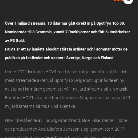
Över 1 miljard streams. 13 låtar har gått direkt in på Spotifys Top 50.
Nominerade till 3 Grammis, vunnit 7 Rockbjörnar och fått 6 utmärkelser
av P3 Guld.
HOV1 är ett av landets absolut största artister och i sommar möter de
publiken på festivaler och scener i Sverige, Norge och Finland.
Under 2021 lyckades HOV1 med den otroliga bedriften att bli den
mest streamade akten på Spotify i Sverige och uppnådde en ny
milstolpe i karriären genom att nå 1 miljard streams på sin musik.
Förutom HOV1 så är det bara Veronica Maggio som har uppnått 1
miljard streams på musik på svenska.
HOV1 bestående av Ludwig Kronstrand, Noel Flike, Dante Lindhe
och producenten Axel Liljefors Jansson slog igenom stort 2017
med sitt debutalbum ”Hov1” som blev 1:a på den svenska