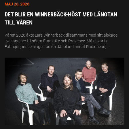
MAJ 28, 2026
DET BLIR EN WINNERBÄCK-HÖST MED LÄNGTAN
TILL VÅREN
Våren 2026 åkte Lars Winnerbäck tillsammans med sitt älskade
liveband ner till södra Frankrike och Provence. Målet var La
Fabrique, inspelningsstudion där bland annat Radiohead,...