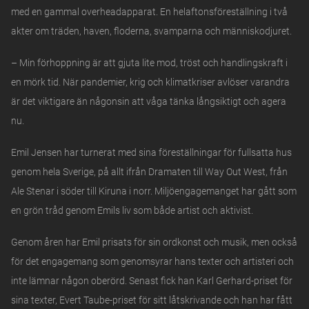
med en gammal overheadapparat. En helaftonsföreställning i två
akter om träden, haven, floderna, svamparna och människodjuret.
– Min förhoppning är att gjuta lite mod, tröst och handlingskraft i
en mörk tid. När pandemier, krig och klimatkriser avlöser varandra
är det viktigare än någonsin att våga tänka långsiktigt och agera
nu.
Emil Jensen har turnerat med sina föreställningar för fullsatta hus
genom hela Sverige, på allt ifrån Dramaten till Way Out West, från
Ale Stenar i söder till Kiruna i norr. Miljöengagemanget har gått som
en grön tråd genom Emils liv som både artist och aktivist.
Genom åren har Emil prisats för sin ordkonst och musik, men också
för det engagemang som genomsyrar hans texter och artisteri och
inte lämnar någon oberörd. Senast fick han Karl Gerhard-priset för
sina texter, Evert Taube-priset för sitt låtskrivande och han har fått