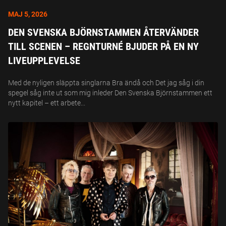
MAJ 5, 2026
DEN SVENSKA BJÖRNSTAMMEN ÅTERVÄNDER
TILL SCENEN – REGNTURNÉ BJUDER PÅ EN NY
LIVEUPPLEVELSE
Med de nyligen släppta singlarna Bra ändå och Det jag såg i din
spegel såg inte ut som mig inleder Den Svenska Björnstammen ett
nytt kapitel – ett arbete...