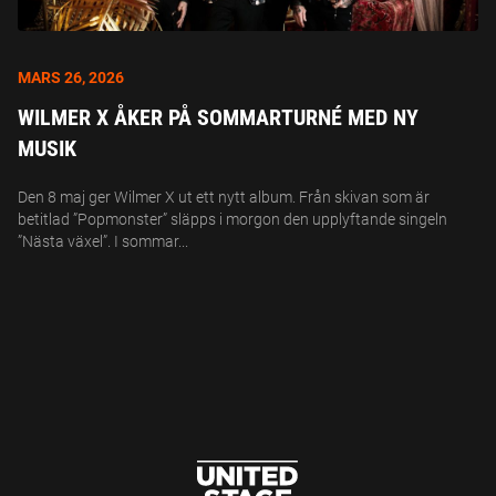
MARS 26, 2026
WILMER X ÅKER PÅ SOMMARTURNÉ MED NY
MUSIK
Den 8 maj ger Wilmer X ut ett nytt album. Från skivan som är
betitlad ”Popmonster” släpps i morgon den upplyftande singeln
”Nästa växel”. I sommar...