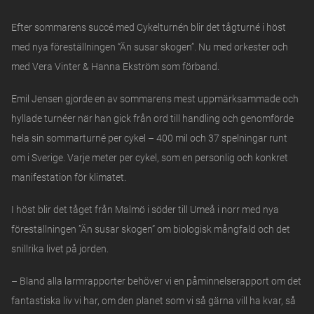
Efter sommarens succé med Cykelturnén blir det tågturné i höst
med nya föreställningen “Än susar skogen”. Nu med orkester och
med Vera Vinter & Hanna Ekström som förband.
Emil Jensen gjorde en av sommarens mest uppmärksammade och
hyllade turnéer när han gick från ord till handling och genomförde
hela sin sommarturné per cykel – 400 mil och 37 spelningar runt
om i Sverige. Varje meter per cykel, som en personlig och konkret
manifestation för klimatet.
I höst blir det tåget från Malmö i söder till Umeå i norr med nya
föreställningen ”Än susar skogen” om biologisk mångfald och det
snillrika livet på jorden.
– Bland alla larmrapporter behöver vi en påminnelserapport om det
fantastiska liv vi har, om den planet som vi så gärna vill ha kvar, så