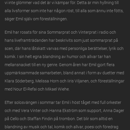
vi inte glömmer vad det är vi kämpar för. Detta är min hyllning till
alla livsformer som inte har någon röst, till alla som ännu inte fötts,
säger Emil själv om föreställningen.
Emil har rosats för sina Sommarprat och Vinterprat i radio och
hans liveframträdanden har beskrivits som just sommarprat på
scen, där hans låtskatt varvas med personliga berättelser, lyrik och
komik. I sin helt egna blandning av humor och allvar tar han
mellansnacket till en ny genre. Genom åren har Emil gjort flera
uppmärksammade samarbeten, bland annat i form av duetter med
Klara Söderberg, Melissa Horn och Iiris Viljanen, och föreställningar
med Nour El-Refai och Mikael Wiehe.
Efter solosvängen i sommar tar Emil i höst tåget med full orkester
och med Vera Vinter och Hanna Ekström som support, Anna Dager
på Cello och Staffan Findin på trombon. Det blir som alltid en
blandning av musik och tal, komik och allvar, poesi och föredrag