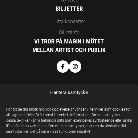
BILJETTER
Hitta konserter
Biljettinfo
VI TROR PÅ MAGIN I MÖTET
MELLAN ARTIST OCH PUBLIK
Hantera samtycke
För att ge dig bästa möjliga upplevelse använder vi tekniker som cookies för
att lagra och/eller få åtkomst till enhetsinformation. Om du samtycker till
EN DEL AV
dessa tekniker kan vi behandla data som exempelvis surfbeteende eller unika
UNITED STAGE
ID:n på denna webbplats. Om du inte samtycker, eller om du återkallar ditt
samtycke, kan det påverka vissa funktioner negativt.
GROUP