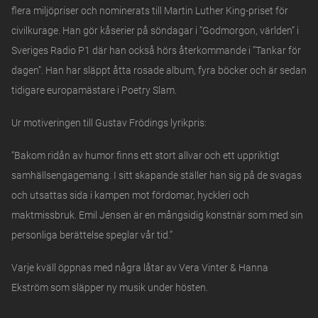
flera miljöpriser och nominerats till Martin Luther King-priset för
civilkurage. Han gör kåserier på söndagar i ”Godmorgon, världen” i
Sveriges Radio P1 där han också hörs återkommande i ”Tankar för
dagen”. Han har släppt åtta rosade album, fyra böcker och är sedan
tidigare europamästare i Poetry Slam.
Ur motiveringen till Gustav Frödings lyrikpris:
”Bakom ridån av humor finns ett stort allvar och ett uppriktigt
samhällsengagemang. I sitt skapande ställer han sig på de svagas
och utsattas sida i kampen mot fördomar, hyckleri och
maktmissbruk. Emil Jensen är en mångsidig konstnär som med sin
personliga berättelse speglar vår tid.”
Varje kväll öppnas med några låtar av Vera Vinter & Hanna
Ekström som släpper ny musik under hösten.