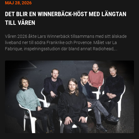
MAJ 28, 2026
DET BLIR EN WINNERBÄCK-HÖST MED LÄNGTAN
TILL VÅREN
Våren 2026 åkte Lars Winnerbäck tillsammans med sitt älskade
liveband ner till södra Frankrike och Provence. Målet var La
Fabrique, inspelningsstudion där bland annat Radiohead,...