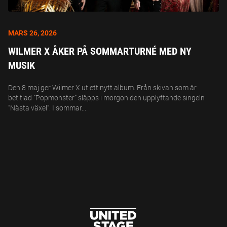
MARS 26, 2026
WILMER X ÅKER PÅ SOMMARTURNÉ MED NY
MUSIK
Den 8 maj ger Wilmer X ut ett nytt album. Från skivan som är
betitlad ”Popmonster” släpps i morgon den upplyftande singeln
”Nästa växel”. I sommar...