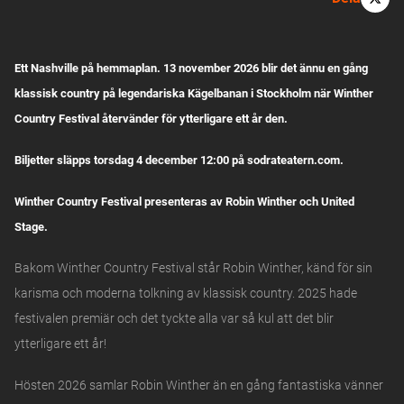
Ett Nashville på hemmaplan. 13 november 2026 blir det ännu en gång
klassisk country på legendariska Kägelbanan i Stockholm när Winther
Country Festival återvänder för ytterligare ett år den.
Biljetter släpps torsdag 4 december 12:00 på sodrateatern.com.
Winther Country Festival presenteras av Robin Winther och United
Stage.
Bakom Winther Country Festival står Robin Winther, känd för sin
karisma och moderna tolkning av klassisk country. 2025 hade
festivalen premiär och det tyckte alla var så kul att det blir
ytterligare ett år!
Hösten 2026 samlar Robin Winther än en gång fantastiska vänner