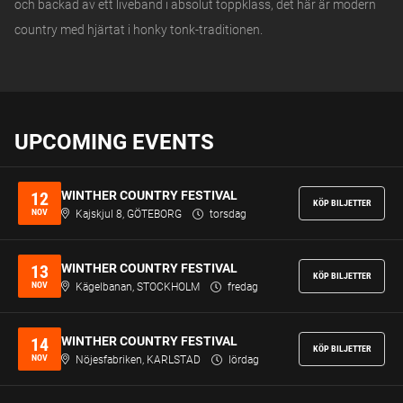
och backad av ett liveband i absolut toppklass, det här är modern
country med hjärtat i honky tonk-traditionen.
UPCOMING EVENTS
WINTHER COUNTRY FESTIVAL
12
KÖP BILJETTER
NOV
Kajskjul 8, GÖTEBORG
torsdag
WINTHER COUNTRY FESTIVAL
13
KÖP BILJETTER
NOV
Kägelbanan, STOCKHOLM
fredag
WINTHER COUNTRY FESTIVAL
14
KÖP BILJETTER
NOV
Nöjesfabriken, KARLSTAD
lördag