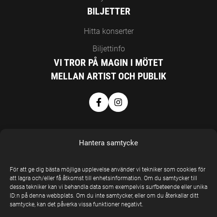
BILJETTER
Hitta konserter
Biljettinfo
VI TROR PÅ MAGIN I MÖTET
MELLAN ARTIST OCH PUBLIK
Hantera samtycke
För att ge dig bästa möjliga upplevelse använder vi tekniker som cookies för
att lagra och/eller få åtkomst till enhetsinformation. Om du samtycker till
EN DEL AV
dessa tekniker kan vi behandla data som exempelvis surfbeteende eller unika
UNITED STAGE
ID:n på denna webbplats. Om du inte samtycker, eller om du återkallar ditt
samtycke, kan det påverka vissa funktioner negativt.
GROUP