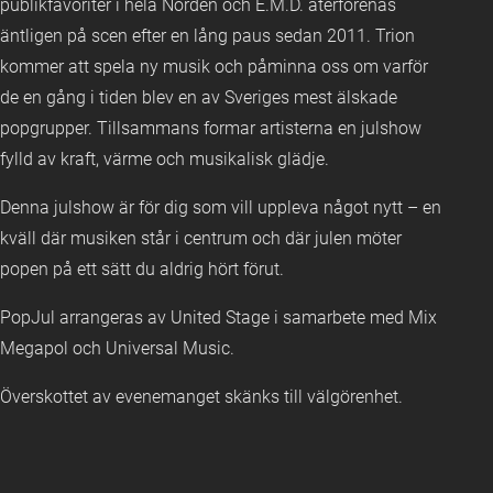
publikfavoriter i hela Norden och E.M.D. återförenas
äntligen på scen efter en lång paus sedan 2011. Trion
kommer att spela ny musik och påminna oss om varför
de en gång i tiden blev en av Sveriges mest älskade
popgrupper. Tillsammans formar artisterna en julshow
fylld av kraft, värme och musikalisk glädje.
Denna julshow är för dig som vill uppleva något nytt – en
kväll där musiken står i centrum och där julen möter
popen på ett sätt du aldrig hört förut.
PopJul arrangeras av United Stage i samarbete med Mix
Megapol och Universal Music.
Överskottet av evenemanget skänks till välgörenhet.