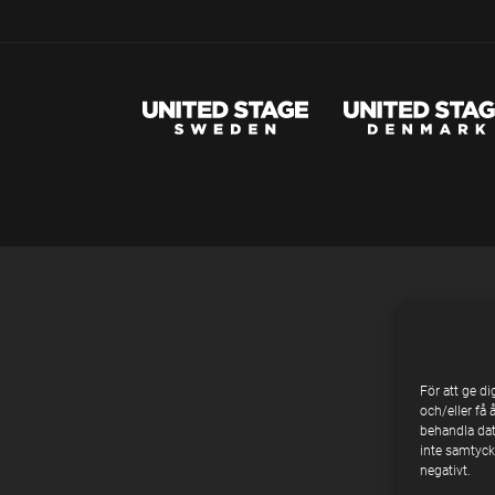
För att ge d
och/eller få 
behandla dat
inte samtycke
negativt.