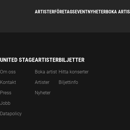
ARTISTER
FÖRETAGSEVENT
NYHETER
BOKA ARTI
UNITED STAGE
ARTISTER
BILJETTER
Om oss
Boka artist
Hitta konserter
Kontakt
Artister
Biljettinfo
Press
Nyheter
Jobb
Datapolicy