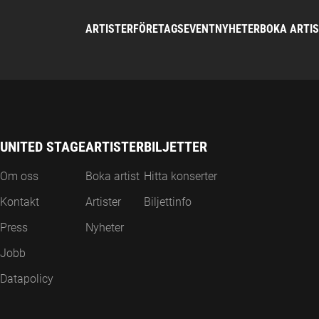
ARTISTER
FÖRETAGSEVENT
NYHETER
BOKA ARTI
UNITED STAGE
ARTISTER
BILJETTER
Om oss
Boka artist
Hitta konserter
Kontakt
Artister
Biljettinfo
Press
Nyheter
Jobb
Datapolicy