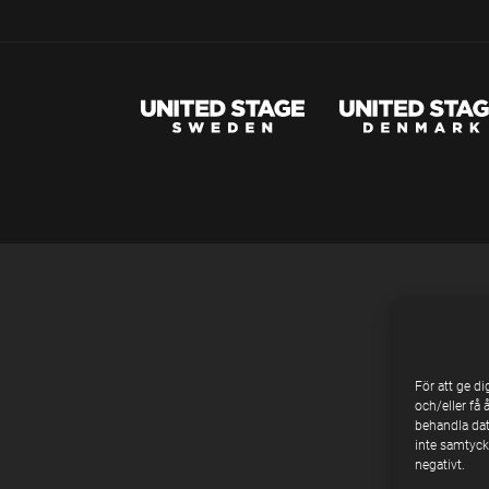
För att ge d
och/eller få 
behandla dat
inte samtycke
negativt.