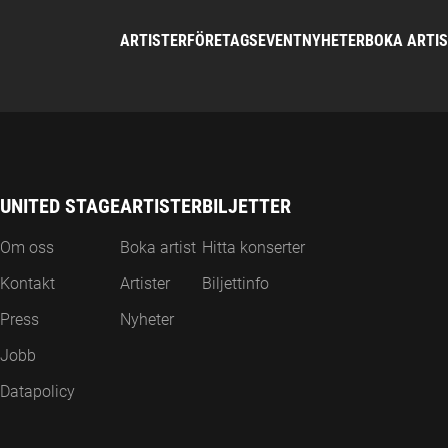
ARTISTER
FÖRETAGSEVENT
NYHETER
BOKA ARTI
UNITED STAGE
ARTISTER
BILJETTER
Om oss
Boka artist
Hitta konserter
Kontakt
Artister
Biljettinfo
Press
Nyheter
Jobb
Datapolicy