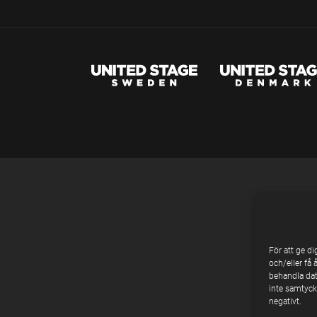
För att ge d
och/eller få 
behandla dat
inte samtycke
negativt.