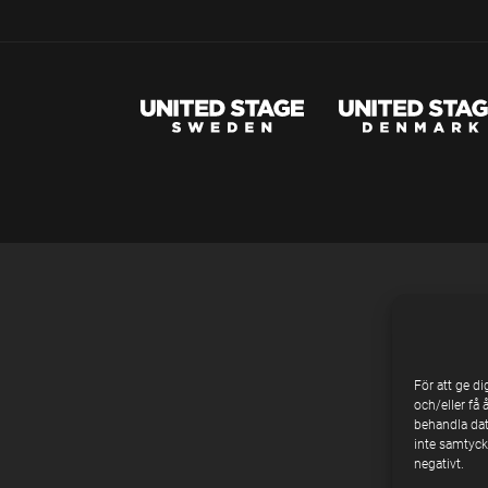
För att ge d
och/eller få 
behandla dat
inte samtycke
negativt.