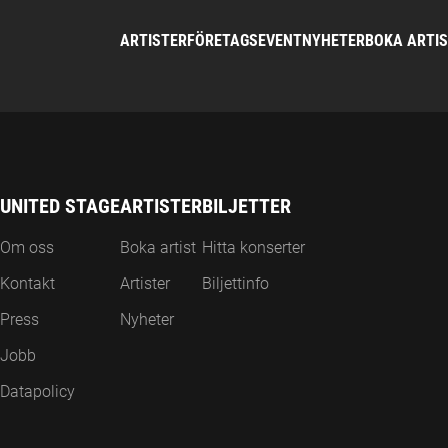
ARTISTER
FÖRETAGSEVENT
NYHETER
BOKA ARTI
UNITED STAGE
ARTISTER
BILJETTER
Om oss
Boka artist
Hitta konserter
Kontakt
Artister
Biljettinfo
Press
Nyheter
Jobb
Datapolicy