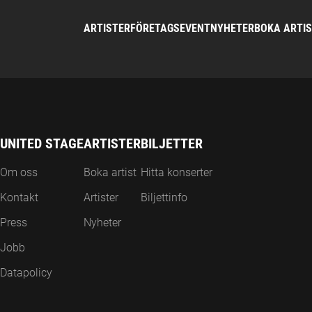
ARTISTER
FÖRETAGSEVENT
NYHETER
BOKA ARTI
UNITED STAGE
ARTISTER
BILJETTER
Om oss
Boka artist
Hitta konserter
Kontakt
Artister
Biljettinfo
Press
Nyheter
Jobb
Datapolicy