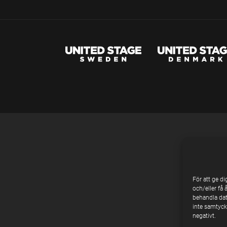
För att ge d
och/eller få 
behandla dat
inte samtycke
negativt.