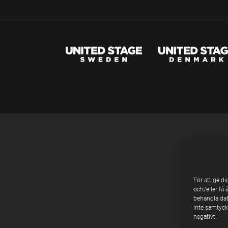
För att ge d
och/eller få 
behandla dat
inte samtycke
negativt.