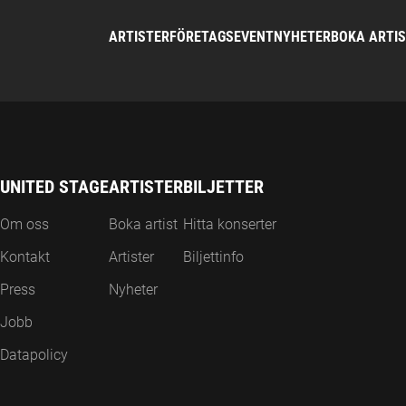
ARTISTER
FÖRETAGSEVENT
NYHETER
BOKA ARTI
UNITED STAGE
ARTISTER
BILJETTER
Om oss
Boka artist
Hitta konserter
Kontakt
Artister
Biljettinfo
Press
Nyheter
Jobb
Datapolicy