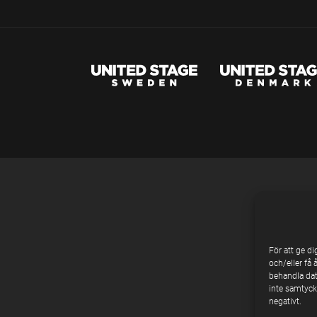
För att ge d
och/eller få 
behandla dat
inte samtycke
negativt.