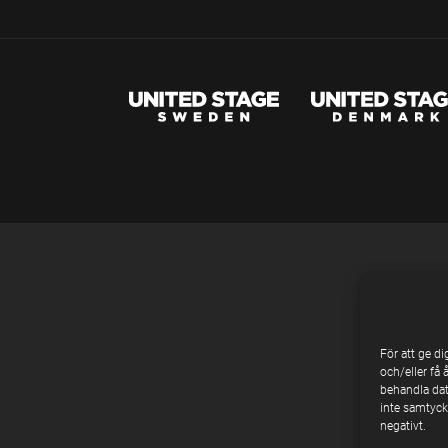
För att ge d
och/eller få 
behandla dat
inte samtycke
negativt.