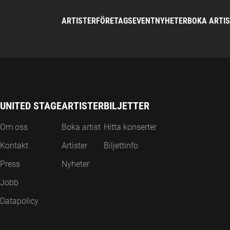
ARTISTER
FÖRETAGSEVENT
NYHETER
BOKA ARTI
UNITED STAGE
ARTISTER
BILJETTER
Om oss
Boka artist
Hitta konserter
Kontakt
Artister
Biljettinfo
Press
Nyheter
Jobb
Datapolicy