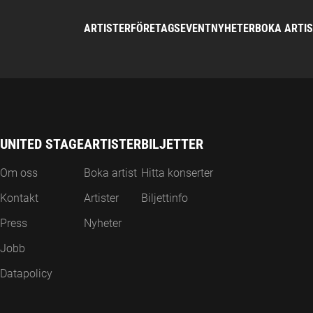
ARTISTER
FÖRETAGSEVENT
NYHETER
BOKA ARTI
UNITED STAGE
ARTISTER
BILJETTER
Om oss
Boka artist
Hitta konserter
Kontakt
Artister
Biljettinfo
Press
Nyheter
Jobb
Datapolicy