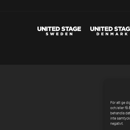
För att ge d
och/eller få 
behandla dat
inte samtycke
negativt.