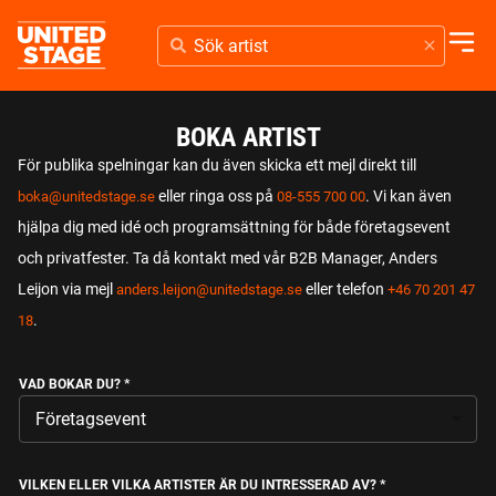
SÖK
ARTIST
BOKA ARTIST
För publika spelningar kan du även skicka ett mejl direkt till
eller ringa oss på
. Vi kan även
boka@unitedstage.se
08-555 700 00
hjälpa dig med idé och programsättning för både företagsevent
och privatfester. Ta då kontakt med vår B2B Manager, Anders
Leijon via mejl
eller telefon
anders.leijon@unitedstage.se
+46 70 201 47
.
18
VAD BOKAR DU?
*
VILKEN ELLER VILKA ARTISTER ÄR DU INTRESSERAD AV?
*