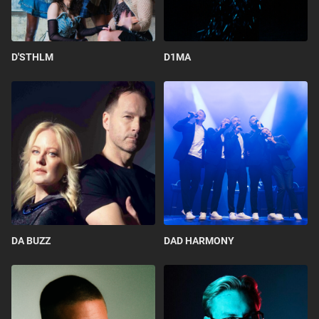
D'STHLM
D1MA
DA BUZZ
DAD HARMONY