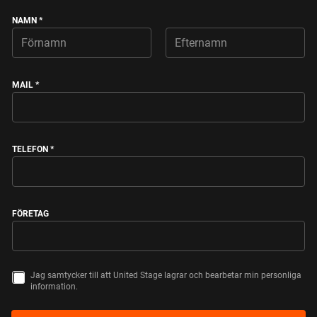
NAMN
*
FIRST
LAST
MAIL
*
TELEFON
*
FÖRETAG
Jag samtycker till att United Stage lagrar och bearbetar min personliga
S
information.
A
M
T