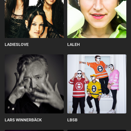
LADIESLOVE
LALEH
LARS WINNERBÄCK
LBSB