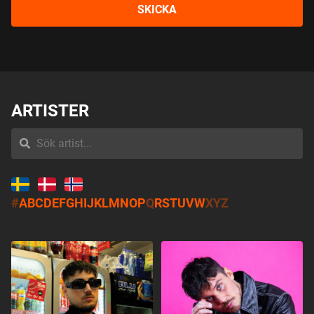
Y
SKICKA
C
K
E
ARTISTER
#
A
B
C
D
E
F
G
H
I
J
K
L
M
N
O
P
Q
R
S
T
U
V
W
X
Y
Z