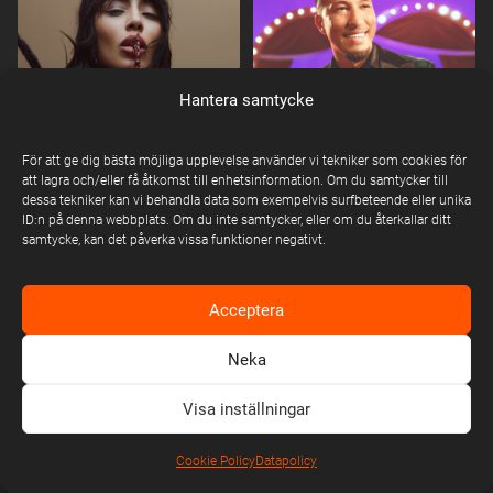
Hantera samtycke
För att ge dig bästa möjliga upplevelse använder vi tekniker som cookies för
att lagra och/eller få åtkomst till enhetsinformation. Om du samtycker till
LOREEN
LUCIANOZ
dessa tekniker kan vi behandla data som exempelvis surfbeteende eller unika
ID:n på denna webbplats. Om du inte samtycker, eller om du återkallar ditt
samtycke, kan det påverka vissa funktioner negativt.
Acceptera
Neka
Visa inställningar
Cookie Policy
Datapolicy
LUKAS GRAHAM
MAJA IVARSSON