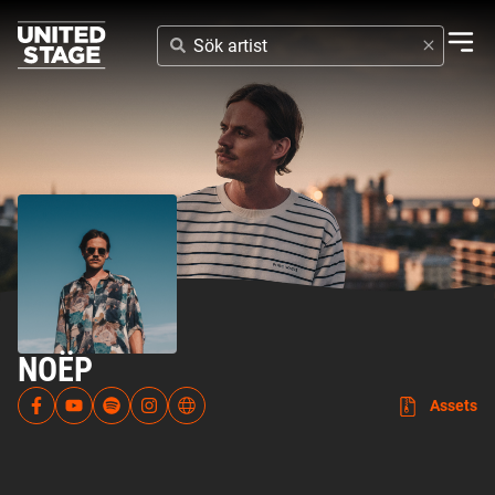
SÖK
ARTIST
NOËP
Assets