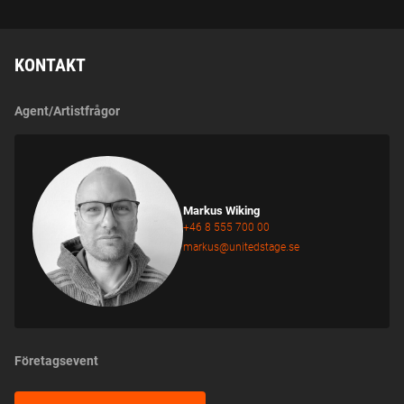
KONTAKT
Agent/Artistfrågor
Markus Wiking
+46 8 555 700 00
markus@unitedstage.se
Företagsevent