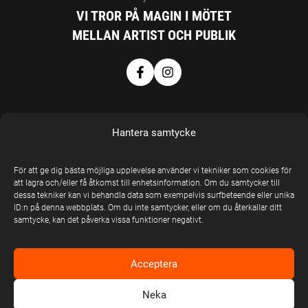
VI TROR PÅ MAGIN I MÖTET
MELLAN ARTIST OCH PUBLIK
Hantera samtycke
För att ge dig bästa möjliga upplevelse använder vi tekniker som cookies för
EN DEL AV
att lagra och/eller få åtkomst till enhetsinformation. Om du samtycker till
dessa tekniker kan vi behandla data som exempelvis surfbeteende eller unika
UNITED STAGE
ID:n på denna webbplats. Om du inte samtycker, eller om du återkallar ditt
GROUP
samtycke, kan det påverka vissa funktioner negativt.
United Stage
Group © Copyright
Acceptera
2026
Neka