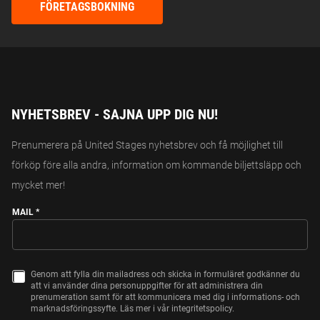
FÖRETAGSBOKNING
NYHETSBREV - SAJNA UPP DIG NU!
Prenumerera på United Stages nyhetsbrev och få möjlighet till
förköp före alla andra, information om kommande biljettsläpp och
mycket mer!
MAIL
*
Genom att fylla din mailadress och skicka in formuläret godkänner du
C
att vi använder dina personuppgifter för att administrera din
H
prenumeration samt för att kommunicera med dig i informations- och
E
marknadsföringssyfte. Läs mer i vår integritetspolicy.
C