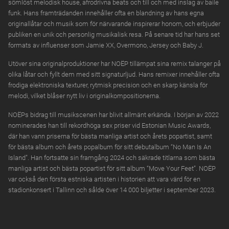
sömlöst melodisk house, afrodrivna beats och till och med inslag av baile
funk. Hans framträdanden innehåller ofta en blandning av hans egna
originallåtar och musik som för närvarande inspirerar honom, och erbjuder
publiken en unik och personlig musikalisk resa. På senare tid har hans set
formats av influenser som Jamie XX, Overmono, Jersey och Baby J.
Utöver sina originalproduktioner har NOËP tillämpat sina remix talanger på
olika låtar och fyllt dem med sitt signaturljud. Hans remixer innehåller ofta
frodiga elektroniska texturer, rytmisk precision och en skarp känsla för
melodi, vilket blåser nytt liv i originalkompositionerna.
NOËPs bidrag till musikscenen har blivit allmänt erkända. I början av 2022
nominerades han till rekordhöga sex priser vid Estonian Music Awards,
där han vann priserna för bästa manliga artist och årets popartist, samt
för bästa album och årets popalbum för sitt debutalbum “No Man Is An
Island”. Han fortsatte sin framgång 2024 och säkrade titlarna som bästa
manliga artist och bästa popartist för sitt album “Move Your Feet”. NOËP
var också den första estniska artisten i historien att vara värd för en
stadionkonsert i Tallinn och sålde över 14 000 biljetter i september 2023.