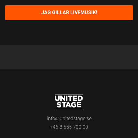
K
B
O
JAG GILLAR LIVEMUSIK!
X
E
S
info@unitedstage.se
+46 8 555 700 00