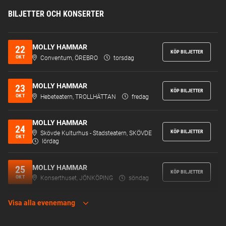
BILJETTER OCH KONSERTER
MOLLY HAMMAR
22
KÖP BILJETTER
OKT
Conventum, ÖREBRO
torsdag
MOLLY HAMMAR
23
KÖP BILJETTER
OKT
Hebeteatern, TROLLHÄTTAN
fredag
MOLLY HAMMAR
24
KÖP BILJETTER
Skövde Kulturhus - Stadsteatern, SKÖVDE
OKT
lördag
MOLLY HAMMAR
25
KÖP BILJETTER
OKT
Konserthuset, JÖNKÖPING
söndag
Visa alla evenemang
MOLLY HAMMAR
05
KÖP BILJETTER
NOV
Lokomotivet, ESKILSTUNA
torsdag