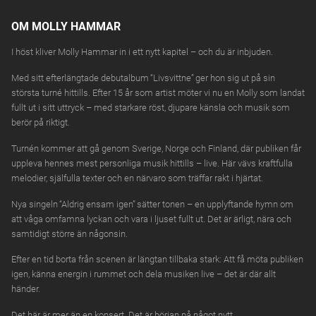
OM MOLLY HAMMAR
MOLLY HAMMAR
06
KÖP BILJETTER
NOV
Culturum, NYKÖPING
fredag
I höst kliver Molly Hammar in i ett nytt kapitel – och du är inbjuden.
Med sitt efterlängtade debutalbum “Livsvittne” ger hon sig ut på sin
MOLLY HAMMAR
07
KÖP BILJETTER
största turné hittills. Efter 15 år som artist möter vi nu en Molly som landat
NOV
Västerås Kongress, VÄSTERÅS
lördag
fullt ut i sitt uttryck – med starkare röst, djupare känsla och musik som
berör på riktigt.
MOLLY HAMMAR
18
KÖP BILJETTER
Turnén kommer att gå genom Sverige, Norge och Finland, där publiken får
NOV
Byscenen, TRONDHEIM
onsdag
uppleva hennes mest personliga musik hittills – live. Här vävs kraftfulla
melodier, själfulla texter och en närvaro som träffar rakt i hjärtat.
MOLLY HAMMAR
19
KÖP BILJETTER
NOV
Nya singeln “Aldrig ensam igen” sätter tonen – en upplyftande hymn om
Oslo Konserthus, OSLO
torsdag
att våga omfamna lyckan och vara i ljuset fullt ut. Det är ärligt, nära och
samtidigt större än någonsin.
MOLLY HAMMAR
19
KÖP BILJETTER
Oslo Konserthus, OSLO
torsdag
Efter en tid borta från scenen är längtan tillbaka stark: Att få möta publiken
NOV
Ekstra
igen, känna energin i rummet och dela musiken live – det är där allt
händer.
MOLLY HAMMAR
20
KÖP BILJETTER
Det här är mer än en konsert. Det är början på något nytt.