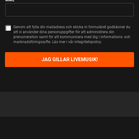
2027
24
MOLLY HAMMAR
KÖP BILJETTER
FEB
Genom att fylla din mailadress och skicka in formuläret godkänner du
C
Folkets Hus, ÖSTERSUND
onsdag
att vi använder dina personuppgifter för att administrera din
2027
H
prenumeration samt för att kommunicera med dig i informations- och
E
marknadsföringssyfte. Läs mer i vår integritetspolicy.
C
K
25
MOLLY HAMMAR
B
KÖP BILJETTER
FEB
O
Kulturens Hus, LULEÅ
torsdag
JAG GILLAR LIVEMUSIK!
2027
X
E
S
26
MOLLY HAMMAR
KÖP BILJETTER
FEB
Sara Kulturhus, SKELLEFTEÅ
fredag
2027
27
MOLLY HAMMAR
KÖP BILJETTER
FEB
Idun, UMEÅ
lördag
2027