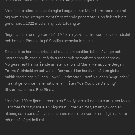
NOV
Oslo Konserthus, OSLO
fredag
Med flera platina- och guldsinglar i bagaget har Molly Hammar etablerat
sig som en av Sveriges mest framstående popartister. Hon fick ett brett
MOLLY HAMMAR
25
KÖP BILJETTER
genombrott 2022 med sin hyllade tolkning av
NOV
Slagthuset, MALMÖ
onsdag
”Ingen annan rör mig som du” i TV4 Så mycket bättre, som blev en radiohit
och hennes första etta på Spotifys svenska topplista.
MOLLY HAMMAR
26
KÖP BILJETTER
NOV
Sagateatern, BORÅS
torsdag
Sedan dess har hon fortsatt att stärka sin position både i Sverige och
internationellt, med slutsålda turnéer och samarbeten med några av
MOLLY HAMMAR
27
Norges mest framstående artister, däribland Maria Mena, Julie Bergan,
KÖP BILJETTER
NOV
Kulturkvarteret, KRISTIANSTAD
fredag
Emma Steinbakken och Jonas Benyoub. Hon har även nått en global
publik med singeln ”Deep Down” – ledmotiv till Netflixsuccén ”Avgrunden”
– samt genom den internationella hitlåten ”We Could Be Dancing”
MOLLY HAMMAR
03
tillsammans med Bob Sinclar.
KÖP BILJETTER
DEC
Sundstaaulan, KARLSTAD
torsdag
Med över 100 miljoner streams på Spotify och sitt debutalbum kliver Molly
Hammar fram tydligare än någonsin – med en röst, ett uttryck och en
MOLLY HAMMAR
04
riktning som bär spår av hela hennes resa, men som samtidigt markerar
KÖP BILJETTER
DEC
Konsert & Kongress, LINKÖPING
fredag
början på något helt nytt.