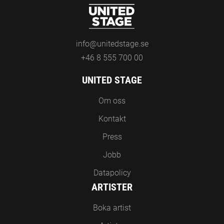
11
MOLLY HAMMAR
KÖP BILJETTER
MARS
Savoy-Teater, HELSINKI
torsdag
2027
info@unitedstage.se
12
MOLLY HAMMAR
KÖP BILJETTER
MARS
+46 8 555 700 00
Schaumansalen, JAKOBSTAD
fredag
2027
UNITED STAGE
Om oss
Kontakt
Press
Jobb
Datapolicy
ARTISTER
Boka artist