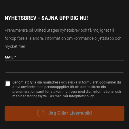
NYHETSBREV - SAJNA UPP DIG NU!
Prenumerera på United Stages nyhetsbrev och få möjlighet till
förköp före alla andra, information om kommande biljettsläpp och
mycket mer!
MAIL
*
Genom att fylla din mailadress och skicka in formuläret godkänner du
C
att vi använder dina personuppgifter för att administrera din
H
prenumeration samt för att kommunicera med dig i informations- och
E
marknadsföringssyfte. Läs mer i vår integritetspolicy.
C
K
B
O
JAG GILLAR LIVEMUSIK!
X
E
S