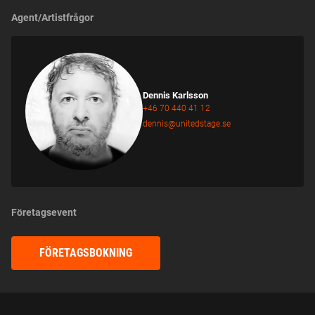
Agent/Artistfrågor
Dennis Karlsson
+46 70 440 41 12
dennis@unitedstage.se
Företagsevent
FÖRETAGSBOKNING