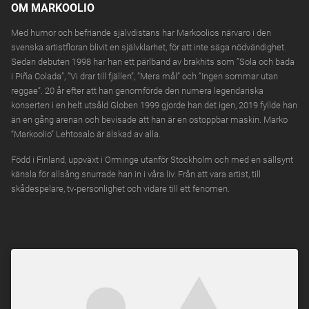
OM MARKOOLIO
Med humor och befriande självdistans har Markoolios närvaro i den
svenska artistfloran blivit en självklarhet, för att inte säga nödvändighet.
Sedan debuten 1998 har han ett pärlband av brakhits som ”Sola och bada
i Piña Colada”, ”Vi drar till fjällen”, ”Mera mål” och ”Ingen sommar utan
reggae”. 20 år efter att han genomförde den numera legendariska
konserten i en helt utsåld Globen 1999 gjorde han det igen, 2019 fyllde han
än en gång arenan och bevisade att han är en ostoppbar maskin. Marko
“Markoolio” Lehtosalo är älskad av alla.
Född i Finland, uppväxt i Orminge utanför Stockholm och med en sällsynt
känsla för allsång snurrade han in i våra liv. Från att vara artist, till
skådespelare, tv-personlighet och vidare till ett fenomen.