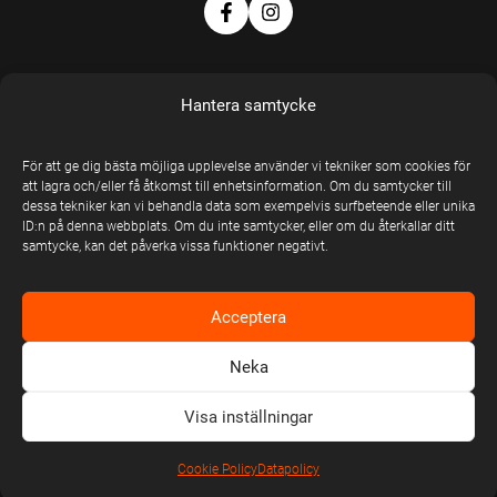
Hantera samtycke
För att ge dig bästa möjliga upplevelse använder vi tekniker som cookies för
EN DEL AV
att lagra och/eller få åtkomst till enhetsinformation. Om du samtycker till
dessa tekniker kan vi behandla data som exempelvis surfbeteende eller unika
UNITED STAGE
ID:n på denna webbplats. Om du inte samtycker, eller om du återkallar ditt
GROUP
samtycke, kan det påverka vissa funktioner negativt.
United Stage
Group © Copyright
Acceptera
2026
Neka
Visa inställningar
Cookie Policy
Datapolicy