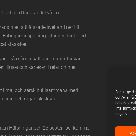
KÖP BILJETTER
-höst med längtan till våren
ns med sitt älskade liveband ner till
KÖP BILJETTER
g
a Fabrique, inspelningsstudion där bland
at klassiker.
KÖP BILJETTER
dag
ar som på många sätt sammanfattar vad
n, ljuset och kärleken i relation med
KÖP BILJETTER
ilt i maj och särskilt tillsammans med
För att ge d
och/eller få 
 ärlig och organisk skiva.
KÖP BILJETTER
behandla dat
fredag
inte samtycke
negativt.
KÖP BILJETTER
i låten Hälsningar och 25 september kommer
Ac