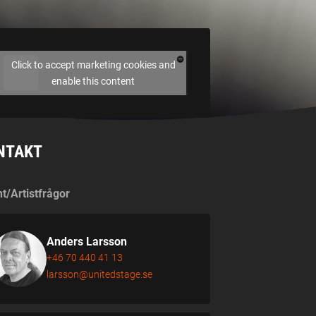
Click to accept marketing cookies and
enable this content
NTAKT
t/Artistfrågor
Anders Larsson
+46 70 440 41 13
larsson@unitedstage.se