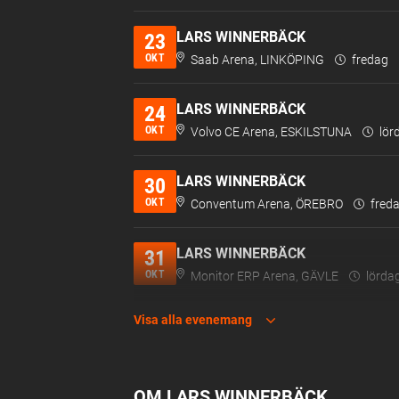
LARS WINNERBÄCK
23
OKT
Saab Arena, LINKÖPING
fredag
LARS WINNERBÄCK
24
OKT
Volvo CE Arena, ESKILSTUNA
lör
LARS WINNERBÄCK
30
OKT
Conventum Arena, ÖREBRO
fred
LARS WINNERBÄCK
31
OKT
Monitor ERP Arena, GÄVLE
lörda
Visa alla evenemang
LARS WINNERBÄCK
06
NOV
Scandinavium, GÖTEBORG
freda
OM LARS WINNERBÄCK
LARS WINNERBÄCK