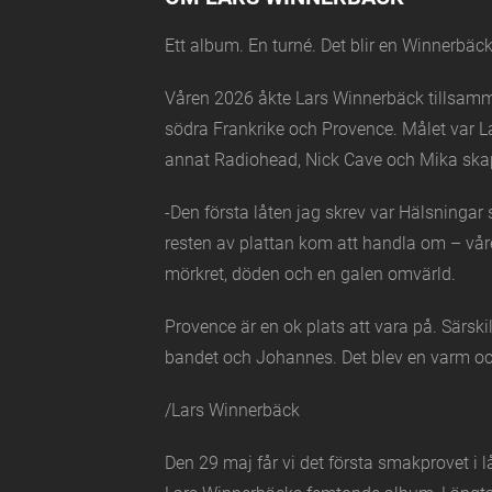
07
NOV
Malmö Arena, MALMÖ
lördag
Ett album. En turné. Det blir en Winnerbäck
LARS WINNERBÄCK
13
Våren 2026 åkte Lars Winnerbäck tillsamma
NOV
Löfbergs Arena, KARLSTAD
freda
södra Frankrike och Provence. Målet var L
annat Radiohead, Nick Cave och Mika skap
LARS WINNERBÄCK
14
NOV
Halmstad Arena, HALMSTAD
lör
-Den första låten jag skrev var Hälsning
resten av plattan kom att handla om – våre
LARS WINNERBÄCK
21
mörkret, döden och en galen omvärld.
NOV
Avicii Arena, STOCKHOLM
lördag
Provence är en ok plats att vara på. Särsk
LARS WINNERBÄCK
27
bandet och Johannes. Det blev en varm och
NOV
Trondheim Spektrum, TRONDHEIM
/Lars Winnerbäck
LARS WINNERBÄCK
28
Den 29 maj får vi det första smakprovet 
NOV
Oslo Spektrum, OSLO
lördag