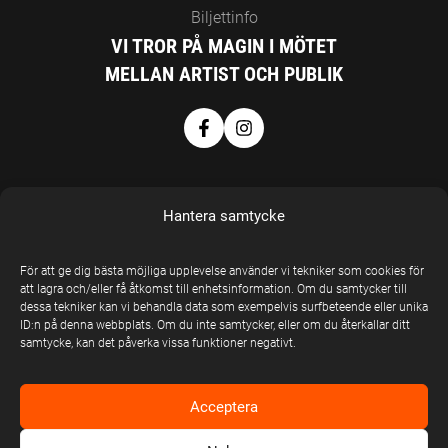
Biljettinfo
VI TROR PÅ MAGIN I MÖTET
MELLAN ARTIST OCH PUBLIK
Hantera samtycke
För att ge dig bästa möjliga upplevelse använder vi tekniker som cookies för
EN DEL AV
att lagra och/eller få åtkomst till enhetsinformation. Om du samtycker till
dessa tekniker kan vi behandla data som exempelvis surfbeteende eller unika
UNITED STAGE
ID:n på denna webbplats. Om du inte samtycker, eller om du återkallar ditt
GROUP
samtycke, kan det påverka vissa funktioner negativt.
United Stage
Group © Copyright
Acceptera
2026