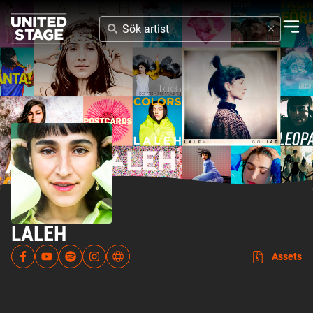
SÖK
ARTIST
LALEH
Assets