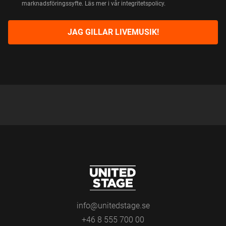
marknadsföringssyfte. Läs mer i vår integritetspolicy.
C
K
B
O
JAG GILLAR LIVEMUSIK!
X
E
S
info@unitedstage.se
+46 8 555 700 00