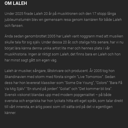
OM LALEH
Under 2025 firade Laleh 20 år på musiktronen och den 17 stopp långa
jubileumsturnén blev en gemensam resa genom karriären för både Laleh
och fansen.
Ända sedan genombrottet 2005 har Laleh varit noggrann med att musiken
skulle tala för sig själv. Under dessa 20 år, och otaliga hits senare, har vi nu
börjat lära känna denna unika artist lite mer och hennes plats i vår
musikhistoria. Ingen är riktigt som Laleh, det finns bara en Laleh och hon
har minst sagt gått sin egen väg.
Laleh är musiker, sångare, låtskrivare och producent. År 2005 tog hon
Skandinavien med storm med första singeln “Live Tomorrow”. Sedan
dess har hon levererat klassiker som ”Some Die Young”, ”Colors” ”Bara Få
Va Mig Själv” ”En stund på jorden” ”Goliat” och ”Det kommer bli bra”.
Svensk viskonst blandas upp med modern popgenialitet – på både
svenska och engelska har hon lyckats hitta ett eget språk, som talar direkt
till vårt innersta, en ärlig poesi som vill sätta ord på det vi egentligen
känner.