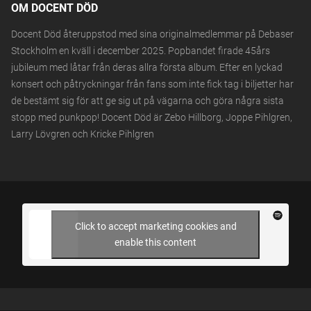
OM DOCENT DÖD
Docent Död återuppstod med sina originalmedlemmar på Debaser
Stockholm en kväll i december 2025. Popbandet firade 45års
jubileum med låtar från deras allra första album. Efter en lyckad
konsert och påtryckningar från fans som inte fick tag i biljetter har
de bestämt sig för att ge sig ut på vägarna och göra några sista
stopp med punkpop! Docent Död är Zebo Hillborg, Joppe Pihlgren,
Larry Lövgren och Kricke Pihlgren
Click to accept marketing cookies and
enable this content