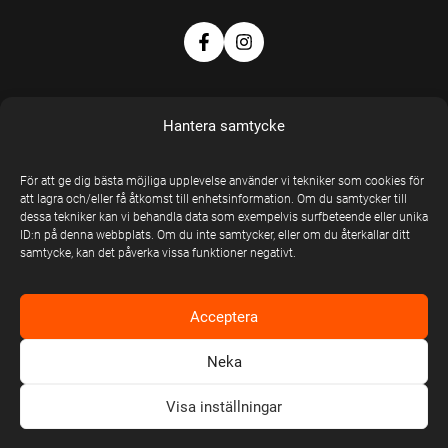
Hantera samtycke
För att ge dig bästa möjliga upplevelse använder vi tekniker som cookies för
EN DEL AV
att lagra och/eller få åtkomst till enhetsinformation. Om du samtycker till
dessa tekniker kan vi behandla data som exempelvis surfbeteende eller unika
UNITED STAGE
ID:n på denna webbplats. Om du inte samtycker, eller om du återkallar ditt
GROUP
samtycke, kan det påverka vissa funktioner negativt.
United Stage
Group © Copyright
Acceptera
2026
Neka
Visa inställningar