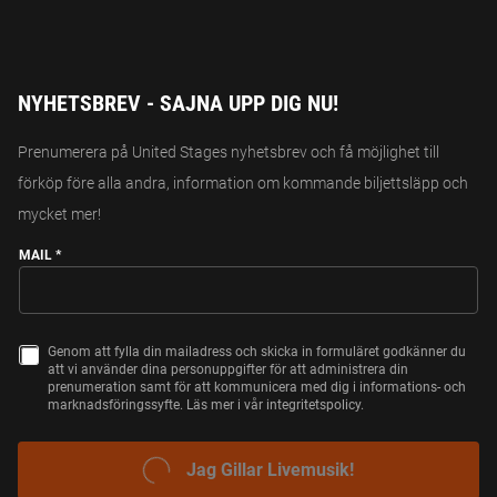
NYHETSBREV - SAJNA UPP DIG NU!
Prenumerera på United Stages nyhetsbrev och få möjlighet till
förköp före alla andra, information om kommande biljettsläpp och
mycket mer!
MAIL
*
Genom att fylla din mailadress och skicka in formuläret godkänner du
C
att vi använder dina personuppgifter för att administrera din
H
prenumeration samt för att kommunicera med dig i informations- och
E
marknadsföringssyfte. Läs mer i vår integritetspolicy.
C
K
B
O
JAG GILLAR LIVEMUSIK!
X