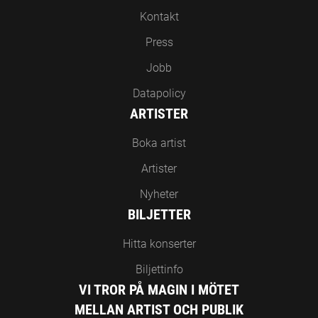
Kontakt
Press
Jobb
Datapolicy
ARTISTER
Boka artist
Artister
Nyheter
BILJETTER
Hitta konserter
Biljettinfo
VI TROR PÅ MAGIN I MÖTET
MELLAN ARTIST OCH PUBLIK