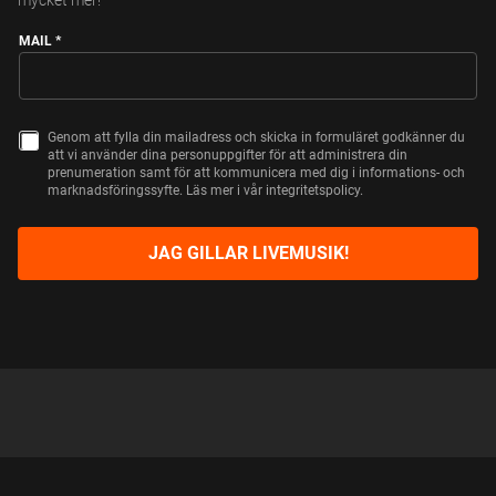
mycket mer!
MAIL
*
Genom att fylla din mailadress och skicka in formuläret godkänner du
C
att vi använder dina personuppgifter för att administrera din
H
prenumeration samt för att kommunicera med dig i informations- och
E
marknadsföringssyfte. Läs mer i vår integritetspolicy.
C
K
B
O
JAG GILLAR LIVEMUSIK!
X
E
S