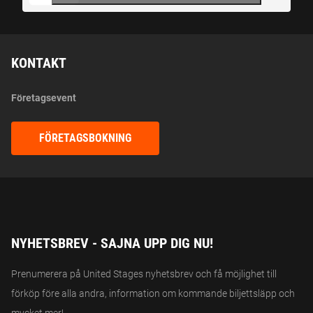
KONTAKT
Företagsevent
FÖRETAGSBOKNING
NYHETSBREV - SAJNA UPP DIG NU!
Prenumerera på United Stages nyhetsbrev och få möjlighet till
förköp före alla andra, information om kommande biljettsläpp och