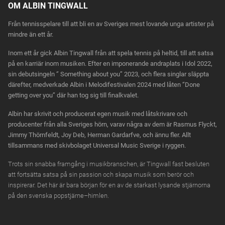
OM ALBIN TINGWALL
Från tennisspelare till att bli en av Sveriges mest lovande unga artister på
mindre än ett år.
Inom ett år gick Albin Tingwall från att spela tennis på heltid, till att satsa
på en karriär inom musiken. Efter en imponerande andraplats i Idol 2022,
sin debutsingeln ‘’ Something about you’’ 2023, och flera singlar släppta
därefter, medverkade Albin i Melodifestivalen 2024 med låten ‘’Done
getting over you’’ där han tog sig till finalkvalet.
Albin har skrivit och producerat egen musik med låtskrivare och
producenter från alla Sveriges hörn, varav några av dem är Rasmus Flyckt,
Jimmy Thörnfeldt, Joy Deb, Herman Gardarfve, och ännu fler. Allt
tillsammans med skivbolaget Universal Music Sverige i ryggen.
Trots sin snabba framgång i musikbranschen, är Tingwall fast besluten
att fortsätta satsa på sin passion och skapa musik som berör och
inspirerar. Det här är bara början för en av de starkast lysande stjärnorna
på den svenska popstjärne–himlen.