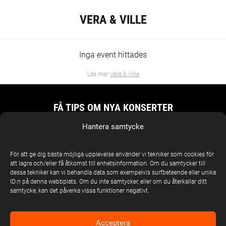
VERA & VILLE
Inga event hittades
Läs mer
Vera & Ville
FÅ TIPS OM NYA KONSERTER
Skriv din mejladress och få konserttips
Hantera samtycke
MEJLADRESS
*
För att ge dig bästa möjliga upplevelse använder vi tekniker som cookies för
att lagra och/eller få åtkomst till enhetsinformation. Om du samtycker till
dessa tekniker kan vi behandla data som exempelvis surfbeteende eller unika
Genom att fylla din mejladress och skicka in formuläret
ID:n på denna webbplats. Om du inte samtycker, eller om du återkallar ditt
S
godkänner du att vi använder dina personuppgifter för att
A
samtycke, kan det påverka vissa funktioner negativt.
administrera din prenumeration samt för att kommunicera med
M
dig i informations- och marknadsföringssyfte.
Läs mer i vår
T
integritetspolicy
.
Y
Acceptera
C