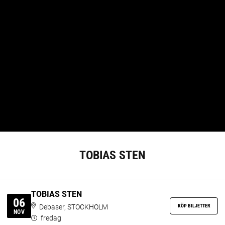
TOBIAS STEN
TOBIAS STEN
06
KÖP BILJETTER
Debaser, STOCKHOLM
NOV
fredag