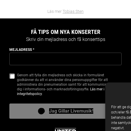
Läs mer
Tobias Sten
FÅ TIPS OM NYA KONSERTER
Skriv din mejladress och få konserttips
MEJLADRESS
*
Genom att fylla din mejladress och skicka in formuläret
S
godkänner du att vi använder dina personuppgifter för att
A
administrera din prenumeration samt för att kommunicera med
M
dig i informations- och marknadsföringssyfte.
Läs mer i vår
T
integritetspolicy
.
Y
C
K
För att ge d
E
Jag Gillar Livemusik!
och/eller få 
behandla dat
inte samtycke
negativt.