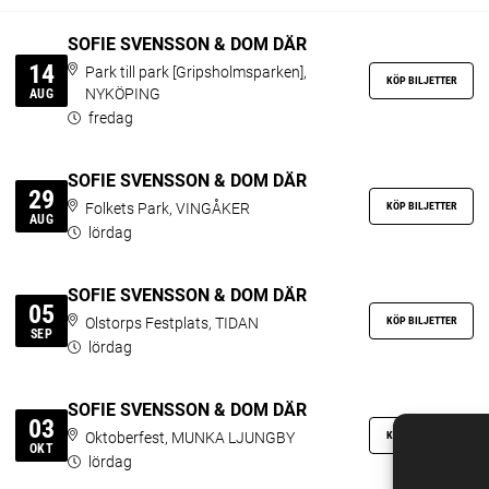
SOFIE SVENSSON & DOM DÄR
14
Park till park [Gripsholmsparken],
KÖP BILJETTER
NYKÖPING
AUG
fredag
SOFIE SVENSSON & DOM DÄR
29
KÖP BILJETTER
Folkets Park, VINGÅKER
AUG
lördag
SOFIE SVENSSON & DOM DÄR
05
KÖP BILJETTER
Olstorps Festplats, TIDAN
SEP
lördag
SOFIE SVENSSON & DOM DÄR
03
KÖP BILJETTER
Oktoberfest, MUNKA LJUNGBY
OKT
lördag