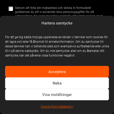
Genom att fylla din mejladress och skicka in formuläret
S
godkänner du att vi använder dina personuppgifter för att
A
administrera din prenumeration samt för att kommunicera med
M
dig i informations- och marknadsföringssyfte.
Läs mer i vår
T
Hantera samtycke
integritetspolicy
.
Y
C
K
För att ge dig bästa möjliga upplevelse använder vi tekniker som cookies för
E
Jag Gillar Livemusik!
att lagra och/eller få åtkomst till enhetsinformation. Om du samtycker till
dessa tekniker kan vi behandla data som exempelvis surfbeteende eller unika
ID:n på denna webbplats. Om du inte samtycker, eller om du återkallar ditt
samtycke, kan det påverka vissa funktioner negativt.
Acceptera
Neka
Visa inställningar
Cookie Policy
Datapolicy