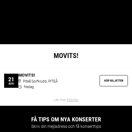
MOVITS!
MOVITS!
21
KÖP BILJETTER
Piteå Golfklubb, PITEÅ
AUG
fredag
Läs mer
Movits!
FÅ TIPS OM NYA KONSERTER
Skriv din mejladress och få konserttips