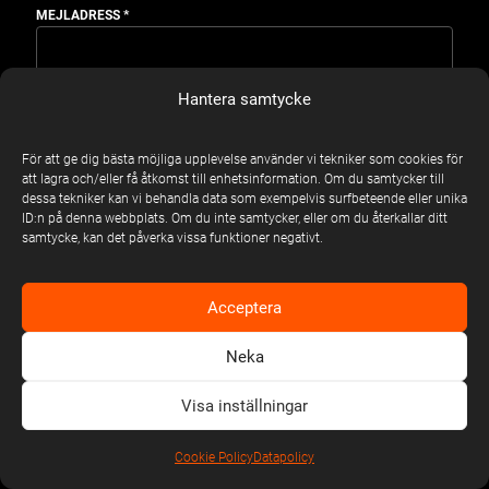
MEJLADRESS
*
Hantera samtycke
Genom att fylla din mejladress och skicka in formuläret
S
godkänner du att vi använder dina personuppgifter för att
A
administrera din prenumeration samt för att kommunicera med
M
För att ge dig bästa möjliga upplevelse använder vi tekniker som cookies för
dig i informations- och marknadsföringssyfte.
Läs mer i vår
T
att lagra och/eller få åtkomst till enhetsinformation. Om du samtycker till
integritetspolicy
.
Y
dessa tekniker kan vi behandla data som exempelvis surfbeteende eller unika
C
ID:n på denna webbplats. Om du inte samtycker, eller om du återkallar ditt
K
E
samtycke, kan det påverka vissa funktioner negativt.
Jag Gillar Livemusik!
Acceptera
Neka
Visa inställningar
Cookie Policy
Datapolicy