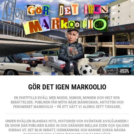
GÖR DET IGEN MARKOOLIO
EN FARTFYLLD KVÄLL MED MUSIK, HUMOR, MINNEN OCH HELT NYA
BERÄTTELSER. PUBLIKEN FÅR MÖTA BÅDE MÄNNISKAN, ARTISTEN OCH
FENOMENET MARKOOLIO – PÅ ETT SÄTT VI ALDRIG SETT TIDIGARE.
UNDER KVÄLLEN BLANDAS HITS, HISTORIER OCH OVÄNTADE AVSLÖJANDEN I
EN SHOW DÄR PUBLIKEN BJUDS IN OCH GRÄNSEN MELLAN SCEN OCH SALONG
SUDDAS UT. DET BLIR SKRATT, IGENKÄNNING OCH KANSKE OCKSÅ NÅGRA