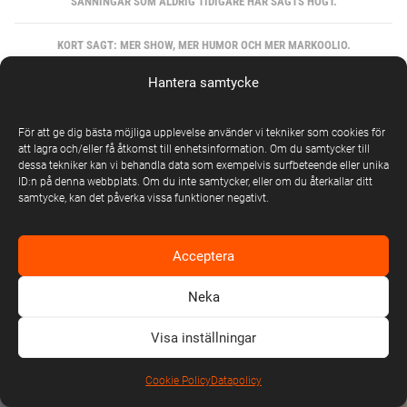
SANNINGAR SOM ALDRIG TIDIGARE HAR SAGTS HÖGT.
KORT SAGT: MER SHOW, MER HUMOR OCH MER MARKOOLIO.
Hantera samtycke
Inga event hittades
För att ge dig bästa möjliga upplevelse använder vi tekniker som cookies för
att lagra och/eller få åtkomst till enhetsinformation. Om du samtycker till
dessa tekniker kan vi behandla data som exempelvis surfbeteende eller unika
ID:n på denna webbplats. Om du inte samtycker, eller om du återkallar ditt
samtycke, kan det påverka vissa funktioner negativt.
Acceptera
Neka
Visa inställningar
Cookie Policy
Datapolicy