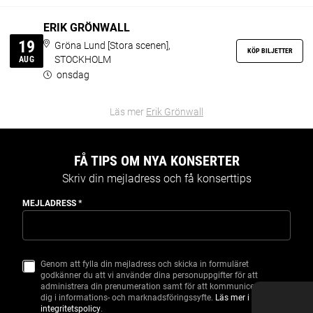
ERIK GRÖNWALL
19
Gröna Lund [Stora scenen],
KÖP BILJETTER
STOCKHOLM
AUG
onsdag
Läs mer
Erik Grönwall
FÅ TIPS OM NYA KONSERTER
Skriv din mejladress och få konserttips
MEJLADRESS
*
Genom att fylla din mejladress och skicka in formuläret
S
godkänner du att vi använder dina personuppgifter för att
A
administrera din prenumeration samt för att kommunicera med
M
dig i informations- och marknadsföringssyfte.
Läs mer i vår
T
integritetspolicy
.
Y